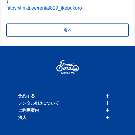
↓
https://linktr.ee/rental819_ikebukuro
戻る
予約する
レンタル819について
バイクを探す
ご利用案内
店舗を探す
料金表
法人
予約履歴
保険と補償
ご利用ガイド
お知らせ
よくある質問
法人向けサービス