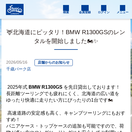
検索
会員登録
ログイン
メニュー
🦌北海道にピッタリ！BMW R1300GSのレン
タルを開始しました🏍️✨
2026/05/16
店舗からのお知らせ
千歳パーク店
 2025年式
 BMW R1300GS 
を先日貸出しております！
長距離ツーリングでも疲れにくく、北海道の広い道を
ゆったり快適に走りたい方にぴったりの1台です
🏍️
 高速道路の安定感も高く、キャンプツーリングにもおす
すめ！
パニアケース・トップケースの追加も可能ですので、荷