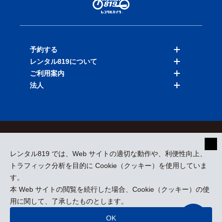
予約する
レンタル819について
バイクを探す
ご利用案内
店舗を探す
料金表
法人
予約履歴
保険と補償
ご利用ガイド
お知らせ
よくある質問
法人向けサービス
加盟ご希望の方
会員規約
プライバシーポリシー
貸渡約款
特定商取引
運営会社
レンタル819 では、Web サイトの適切な動作や、利便性向上、
採用情報
プレスリリース
トラフィック分析を目的に Cookie（クッキー）を使用していま
す。
本 Web サイトの閲覧を続行した場合、Cookie（クッキー）の使
kizuki Rental Service © All Rights Reserved.
用に関して、了承したものとします。
OK