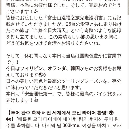
皆様、本当にお疲れ様でした。そして、完走おめでとう
ございます！🎉
皆様にお渡しした「富士山巡禮之旅完走證明書」にも記
載させていただきましたが、26台の愛車と共に走り抜け
たこの旅は「全線全日大晴天」という奇跡のような記録
を打ち立てました 。この素晴らしい旅の思い出を胸に、
どうぞお気をつけて台湾へお帰りくださいね。 
そして、休む間もなく本日も当店は国際色豊かに営業中
です！ 
今日は
フィリピン、オランダ、韓国
からのお客様をお迎
えしております🌏✈️
日本の美しい景色と最高のツーリングシーズンを、存分
に味わっていただきたいと思います。
本日も「安全運転第一」で、皆様に最高のバイク旅をお
届けします！👍
【투어 완주 축하 & 전 세계에서 오신 라이더 환영! 🌍
🏍️】
 '베를린 모터 타이베이 네이후' 팀의 후지산 투어 완
주를 축하합니다! 마지막 날 303km의 여정을 마치고 오사