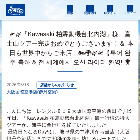
検索
会員登録
ログイン
メニュー
🛫🌿「Kawasaki 柏霖動機台北內湖」様、富
士山ツアー完走おめでとうございます！＆ 本
日も世界中からご来店！🏍️🌍🌿🛫【투어 완
주 축하 & 전 세계에서 오신 라이더 환영! 🌍
2026/05/18
店舗からのお知らせ
大阪国際空港店(伊丹空港)
こんにちは！レンタル８１９大阪国際空港の西田です😊
昨日、「Kawasaki 柏霖動機台北內湖」御一行様の特大
ツアーが、無事に全行程を終了いたしました！
 最終日となるDay5は、岐阜県の中津川から当店（大阪
伊丹空港店）までの303kmを走り抜けるルートでした。