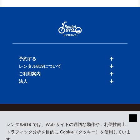
予約する
レンタル819について
バイクを探す
ご利用案内
店舗を探す
料金表
法人
予約履歴
保険と補償
ご利用ガイド
お知らせ
よくある質問
法人向けサービス
加盟ご希望の方
会員規約
プライバシーポリシー
貸渡約款
特定商取引
運営会社
レンタル819 では、Web サイトの適切な動作や、利便性向上、
採用情報
プレスリリース
トラフィック分析を目的に Cookie（クッキー）を使用していま
す。