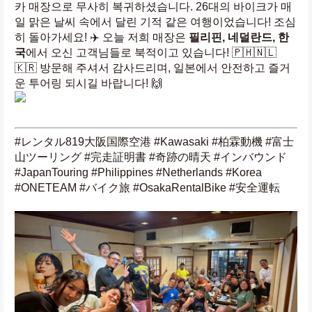
카 매장으로 무사히 복귀하셨습니다. 26대의 바이크가 매
일 맑은 날씨 속에서 달린 기적 같은 여행이었습니다! 조심
히 돌아가세요! ✈️ 오늘 저희 매장은 
필리핀, 네덜란드, 한
국
에서 오신 고객님들로 북적이고 있습니다! 🇵🇭🇳🇱
🇰🇷 방문해 주셔서 감사드리며, 일본에서 안전하고 즐거
운 투어링 되시길 바랍니다! 🙌 
#レンタル819大阪国際空港 #Kawasaki #柏霖動機 #富士
山ツーリング #完走証明書 #奇跡の晴天 #インバウンド 
#JapanTouring #Philippines #Netherlands #Korea 
#ONETEAM #バイク旅 #OsakaRentalBike #安全運転