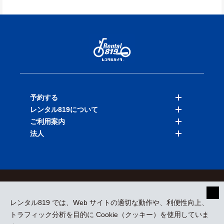
予約する
レンタル819について
バイクを探す
ご利用案内
店舗を探す
料金表
法人
予約履歴
保険と補償
ご利用ガイド
お知らせ
よくある質問
法人向けサービス
加盟ご希望の方
会員規約
プライバシーポリシー
貸渡約款
特定商取引
運営会社
レンタル819 では、Web サイトの適切な動作や、利便性向上、
採用情報
プレスリリース
トラフィック分析を目的に Cookie（クッキー）を使用していま