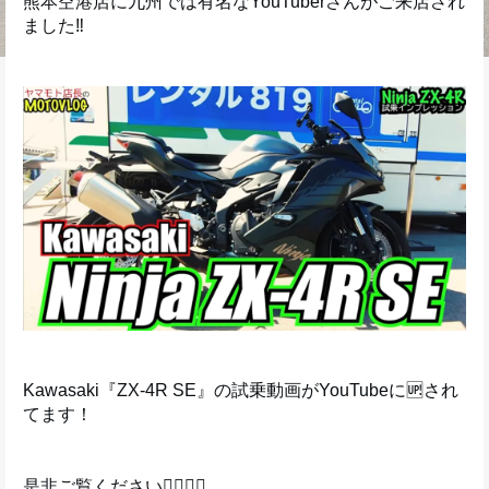
熊本空港店に九州では有名なYouTuberさんがご来店され
ました‼️
Kawasaki『ZX-4R SE』の試乗動画がYouTubeに🆙され
てます！
是非ご覧ください💁‍♀️💁‍♂️