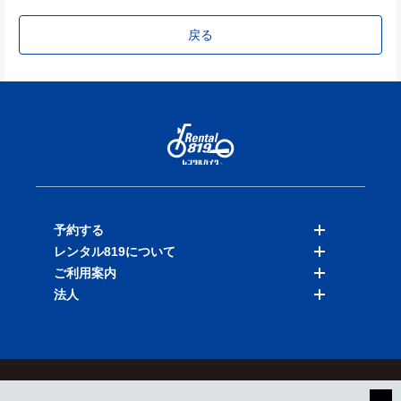
戻る
予約する
レンタル819について
バイクを探す
ご利用案内
店舗を探す
料金表
法人
予約履歴
保険と補償
ご利用ガイド
お知らせ
よくある質問
法人向けサービス
加盟ご希望の方
会員規約
プライバシーポリシー
貸渡約款
特定商取引
運営会社