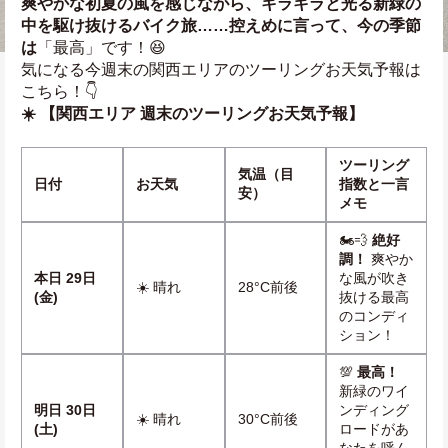
爽やかな初夏の風を感じながら、キラキラと光る新緑の
中を駆け抜けるバイク旅……控えめに言って、今の季節
は
「最高」です！😆
気になる今週末の関西エリアのツーリングお天気予報は
こちら！👇
☀️ 【関西エリア 週末のツーリングお天気予報】
ツーリング
気温（目
日付
お天気
指数と一言
安）
メモ
🏍️💨 
絶好
調！
 爽やか
本日 29日
な風が吹き
☀️ 晴れ
28°C前後
(金)
抜ける最高
のコンディ
ション！
💯 
最高！
新緑のワイ
明日 30日
ンディング
☀️ 晴れ
30°C前後
(土)
ロードがあ