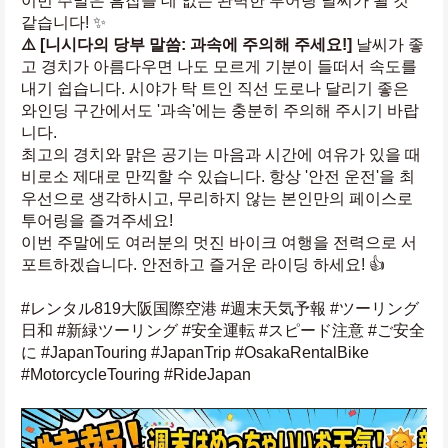
이번 주말은 흠잡을 데 없는 완벽한 투어링 날씨가 될 것 
같습니다! ✨
⚠️ [니시다의 당부 말씀: 과속에 주의해 주세요!]
 날씨가 좋
고 경치가 아름다우면 나도 모르게 기분이 들떠서 속도를 
내기 쉽습니다. 시야가 탁 트인 직선 도로나 달리기 좋은 
와인딩 구간에서도 '과속'에는 충분히 주의해 주시기 바랍
니다.
최고의 경치와 맑은 공기는 마음과 시간에 여유가 있을 때 
비로소 제대로 만끽할 수 있습니다. 항상 '안전 운전'을 최
우선으로 생각하시고, 무리하지 않는 본인만의 페이스로 
투어링을 즐겨주세요!
이번 주말에도 여러분의 멋진 바이크 여행을 전력으로 서
포트하겠습니다. 안전하고 즐거운 라이딩 하세요! 👍
#レンタル819大阪国際空港 #週末天気予報 #ツーリング
日和 #新緑ツーリング #安全運転 #スピード注意 #ご安全
に #JapanTouring #JapanTrip #OsakaRentalBike 
#MotorcycleTouring #RideJapan