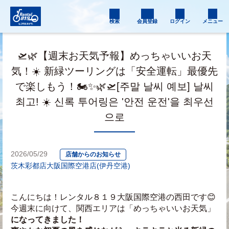
検索
会員登録
ログイン
メニュー
🛫🌿【週末お天気予報】めっちゃいいお天
気！☀️ 新緑ツーリングは「安全運転」最優先
で楽しもう！🏍️✨🌿🛫[주말 날씨 예보] 날씨
최고! ☀️ 신록 투어링은 '안전 운전'을 최우선
으로
2026/05/29
店舗からのお知らせ
茨木彩都店
大阪国際空港店(伊丹空港)
こんにちは！レンタル８１９大阪国際空港の西田です😊
今週末に向けて、関西エリアは「めっちゃいいお天気」
になってきました！ 