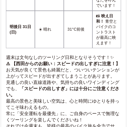
なたを呼ん
でいます！
📸 
映え日
和！
 青空と
明後日 31日
バイクのコ
☀️ 晴れ
31°C前後
(日)
ントラスト
が最高に映
えます！
週末は文句なしのツーリング日和となりそうです！✨
⚠️ 【西田からのお願い：スピードの出しすぎに注意！】
お天気が良くて景色も綺麗だと、ついついテンションが
上がってスピードが出すぎてしまうことがあります。
見通しの良い直線道路や、気持ちの良いワインディング
でも、
「スピードの出しすぎ」には十分にご注意くださ
い。
最高の景色と美味しい空気は、心と時間にゆとりを持っ
てこそ味わえるもの。
常に「安全運転を最優先」に、ご自身のペースで無理な
くツーリングを楽しんでくださいね！
それでは今週末も、皆様の最高のバイク旅を全力でサ