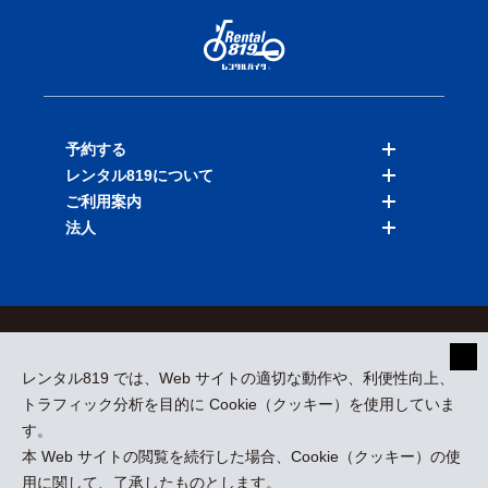
予約する
レンタル819について
バイクを探す
ご利用案内
店舗を探す
料金表
法人
予約履歴
保険と補償
ご利用ガイド
お知らせ
よくある質問
法人向けサービス
加盟ご希望の方
会員規約
プライバシーポリシー
貸渡約款
特定商取引
運営会社
レンタル819 では、Web サイトの適切な動作や、利便性向上、
採用情報
プレスリリース
トラフィック分析を目的に Cookie（クッキー）を使用していま
す。
本 Web サイトの閲覧を続行した場合、Cookie（クッキー）の使
kizuki Rental Service © All Rights Reserved.
用に関して、了承したものとします。