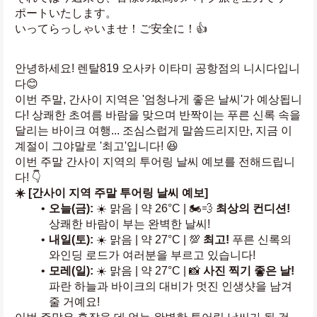
ポートいたします。
いってらっしゃいませ！ご安全に！👍
안녕하세요! 렌탈819 오사카 이타미 공항점의 니시다입니
다😊
이번 주말, 간사이 지역은 '엄청나게 좋은 날씨'가 예상됩니
다! 상쾌한 초여름 바람을 맞으며 반짝이는 푸른 신록 속을 
달리는 바이크 여행... 조심스럽게 말씀드리지만, 지금 이 
계절이 그야말로 '최고'입니다! 😆
이번 주말 간사이 지역의 투어링 날씨 예보를 전해드립니
다! 👇
☀️ [간사이 지역 주말 투어링 날씨 예보]
오늘(금):
 ☀️ 맑음 | 약 26°C | 🏍️💨 
최상의 컨디션!
상쾌한 바람이 부는 완벽한 날씨!
내일(토):
 ☀️ 맑음 | 약 27°C | 💯 
최고!
 푸른 신록의 
와인딩 로드가 여러분을 부르고 있습니다!
모레(일):
 ☀️ 맑음 | 약 27°C | 📸 
사진 찍기 좋은 날!
파란 하늘과 바이크의 대비가 멋진 인생샷을 남겨
줄 거예요!