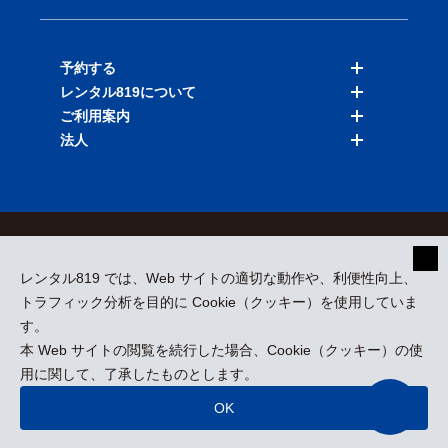
予約する
レンタル819について
バイクを探す
ご利用案内
店舗を探す
料金表
法人
予約履歴
保険と補償
ご利用ガイド
お知らせ
よくある質問
法人向けサービス
加盟ご希望の方
会員規約
プライバシーポリシー
貸渡約款
特定商取引
運営会社
レンタル819 では、Web サイトの適切な動作や、利便性向上、
採用情報
プレスリリース
トラフィック分析を目的に Cookie（クッキー）を使用していま
す。
本 Web サイトの閲覧を続行した場合、Cookie（クッキー）の使
kizuki Rental Service © All Rights Reserved.
用に関して、了承したものとします。
OK