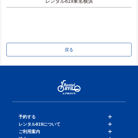
レンタル819東名横浜
戻る
予約する
レンタル819について
バイクを探す
ご利用案内
店舗を探す
料金表