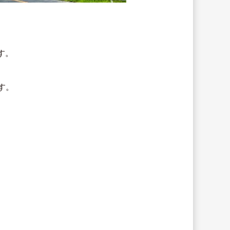
、
す。
す。
）