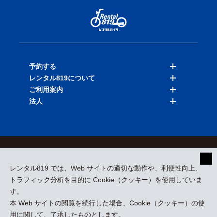
予約する
レンタル819について
バイクを探す
ご利用案内
店舗を探す
料金表
法人
予約履歴
保険と補償
ご利用ガイド
お知らせ
よくある質問
法人向けサービス
加盟ご希望の方
会員規約
プライバシーポリシー
貸渡約款
特定商取引
運営会社
レンタル819 では、Web サイトの適切な動作や、利便性向上、
採用情報
プレスリリース
トラフィック分析を目的に Cookie（クッキー）を使用していま
す。
本 Web サイトの閲覧を続行した場合、Cookie（クッキー）の使
kizuki Rental Service © All Rights Reserved.
用に関して、了承したものとします。