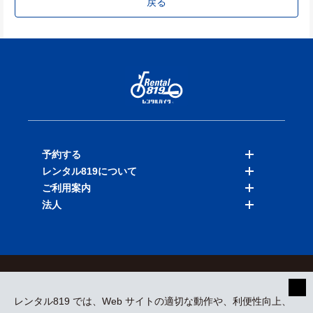
戻る
予約する
レンタル819について
バイクを探す
ご利用案内
店舗を探す
料金表
法人
予約履歴
保険と補償
ご利用ガイド
お知らせ
よくある質問
法人向けサービス
加盟ご希望の方
会員規約
プライバシーポリシー
貸渡約款
特定商取引
運営会社
レンタル819 では、Web サイトの適切な動作や、利便性向上、
採用情報
プレスリリース