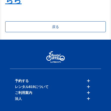
ちら
戻る
予約する
レンタル819について
バイクを探す
ご利用案内
店舗を探す
料金表
法人
予約履歴
保険と補償
ご利用ガイド
お知らせ
よくある質問
法人向けサービス