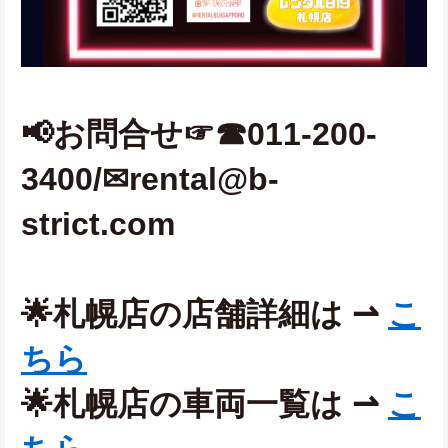
📢お問合せ☞☎011-200-
3400/✉rental@b-
strict.com 
🌟札幌店の店舗詳細は ⇀ 
こ
ちら
🌟札幌店の車両一覧は ⇀ 
こ