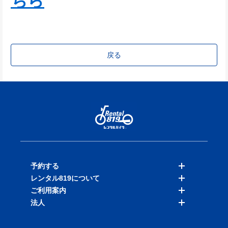
ちら
戻る
予約する
レンタル819について
バイクを探す
ご利用案内
店舗を探す
料金表
法人
予約履歴
保険と補償
ご利用ガイド
お知らせ
よくある質問
法人向けサービス