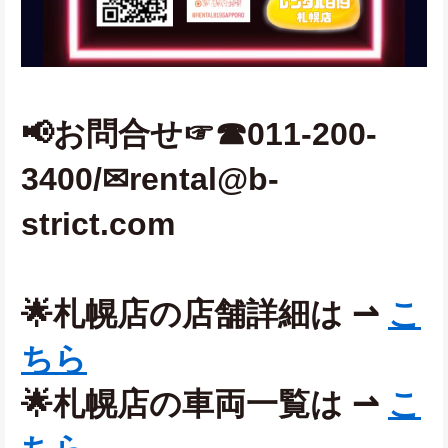
📢お問合せ☞☎011-200-
3400/✉rental@b-
strict.com 
🌟札幌店の店舗詳細は ⇀ 
こ
ちら
🌟札幌店の車両一覧は ⇀ 
こ