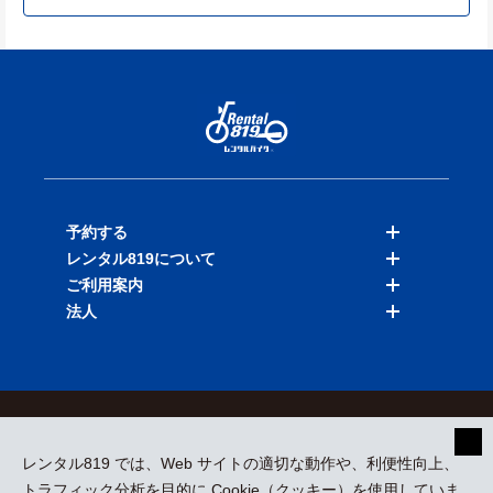
予約する
レンタル819について
バイクを探す
ご利用案内
店舗を探す
料金表
法人
予約履歴
保険と補償
ご利用ガイド
お知らせ
よくある質問
法人向けサービス
加盟ご希望の方
会員規約
プライバシーポリシー
貸渡約款
特定商取引
運営会社
レンタル819 では、Web サイトの適切な動作や、利便性向上、
採用情報
プレスリリース
トラフィック分析を目的に Cookie（クッキー）を使用していま