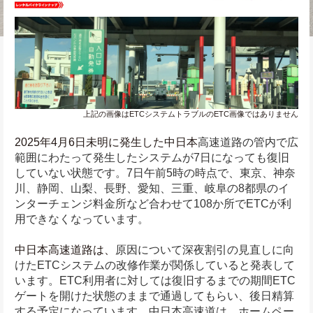
上記の画像はETCシステムトラブルのETC画像ではありません
2025年4月6日未明に発生した中日本
高速道路の管内で広
範囲にわたって発生したシステムが7日になっても復旧
していない状態です。7日午前5時の時点で、東京、神奈
川、静岡、山梨、長野、愛知、三重、岐阜の8都県のイ
ンターチェンジ料金所など合わせて108か所でETCが利
用できなくなっています。
中日本高速道路は、
原因について深夜割引の見直しに向
けたETCシステムの改修作業が関係していると発表して
います。ETC利用者に対しては復旧するまでの期間ETC
ゲートを開けた状態のままで通過してもらい、後日精算
する予定になっています。中日本高速道は、ホームペー