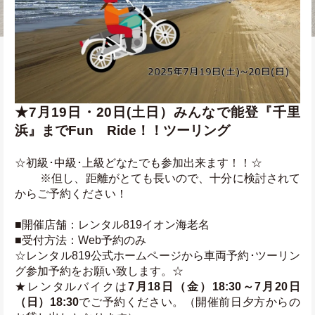
★7月19日・20日(土日）みんなで能登『千里
浜』までFun　Ride！！ツーリング
☆初級･中級･上級どなたでも参加出来ます！！☆
 　　※但し、距離がとても長いので、十分に検討されて
からご予約ください！
■開催店舗：レンタル819イオン海老名
■受付方法：Web予約のみ
☆レンタル819公式ホームページから車両予約･ツーリン
グ参加予約をお願い致します。☆
★レンタルバイクは
7月18日（金）18:30～7月20日
（日）18:30
でご予約ください。（開催前日夕方からの