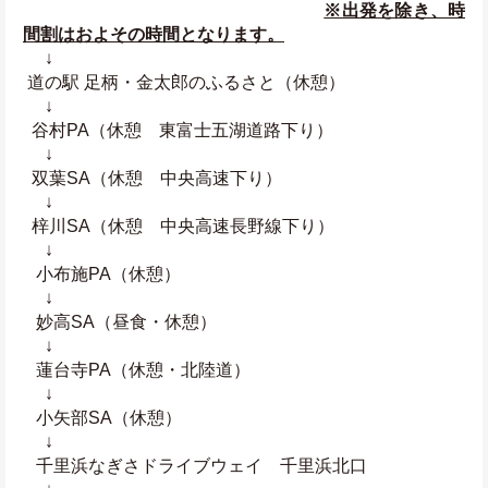
※出発を除き、時
間割はおよその時間となります。
 　↓
 道の駅 足柄・金太郎のふるさと（休憩） 
 　↓
  谷村PA（休憩　東富士五湖道路下り）
 　↓
  双葉SA（休憩　中央高速下り）
 　↓
  梓川SA（休憩　中央高速長野線下り）
 　↓
   小布施PA（休憩）
 　↓
   妙高SA（昼食・休憩）
 　↓
   蓮台寺PA（休憩・北陸道）
 　↓
   小矢部SA（休憩）
 　↓
   千里浜なぎさドライブウェイ　千里浜北口