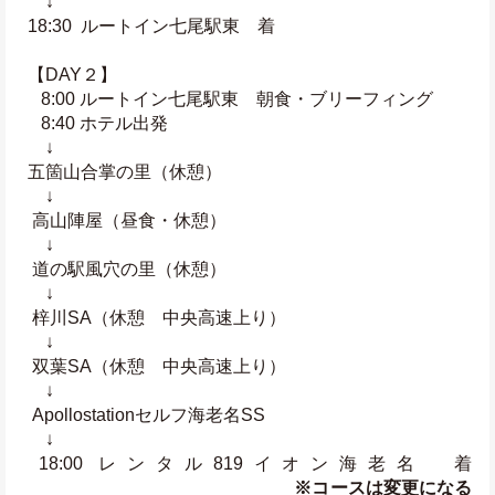
 　↓
 18:30  ルートイン七尾駅東　着
 【DAY２】
　8:00 ルートイン七尾駅東　朝食・ブリーフィング
　8:40 ホテル出発
 　↓
 五箇山合掌の里（休憩）
 　↓
  高山陣屋（昼食・休憩）
 　↓
  道の駅風穴の里（休憩）
 　↓
  梓川SA（休憩　中央高速上り）
 　↓
  双葉SA（休憩　中央高速上り）
 　↓
  Apollostationセルフ海老名SS
 　↓
 18:00 レンタル819イオン海老名　着 
※コースは変更になる