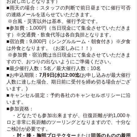
お貸し出しとなります）
■雨天の場合：スタッフの判断で前日昼までに催行可否
の連絡メールを送らせていただきます。
 ※台風・災害以外は基本、催行予定です。
■参加費：1,000円（当日現金にて集金させていただきま
す）※交通費・飲食代等は各自負担となります。
■宿泊費：9,800円（シングルルーム・朝食付き）※夕食
は外食となります。（お楽しみに！！）
 ※参加費・宿泊費は当日現金にて集金させていただきま
すので、おつりの出ないようにご準備ください。
■最少催行人数：5名／最大催行人数：10名
■お申込期限：
7月9日(水)12:00迄
(お申し込みが最大催行
人数に達した場合、期日前に受付を締め切る場合がござ
います。)
■キャンセル規定：予約各社のキャンセルポリシーに沿
います。
■参加資格：
　・どなたでも参加出来ますが、往復距離が約1,000キ
ロと非常に長距離のツーリングとなりますので、十分な
ご検討が必要です。
　・
肘・膝・胸部プロテクター
または
同等のものの着用