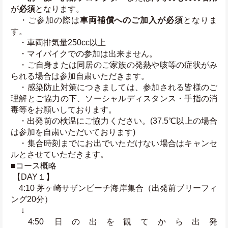
が
必須
となります。
　・ご参加の際は
車両補償へのご加入が必須
となりま
す。
　・車両排気量250cc以上
　・マイバイクでの参加は出来ません。
　・ご自身または同居のご家族の発熱や咳等の症状がみ
られる場合は参加自粛いただきます。
　・感染防止対策につきましては、参加される皆様のご
理解とご協力の下、ソーシャルディスタンス・手指の消
毒等をお願いしております。
　・出発前の検温にご協力ください。(37.5℃以上の場合
は参加を自粛いただいております)
　・集合時刻までにお出でいただけない場合はキャンセ
ルとさせていただきます。
■コース概略
 【DAY１】
　4:10 茅ヶ崎サザンビーチ海岸集合（出発前ブリーフィ
ング20分）
 　↓
　4:50 日の出を観てから出発 