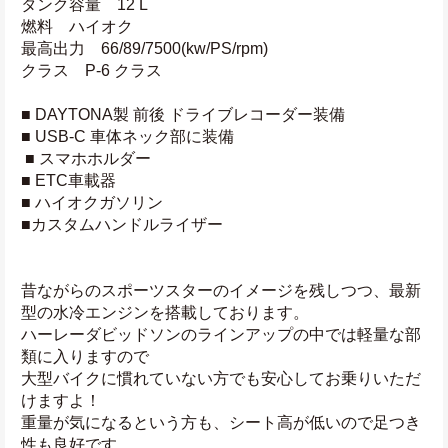
タンク容量　12 L
燃料　ハイオク
最高出力　66/89/7500(kw/PS/rpm)
クラス　P-6 クラス
■ DAYTONA製 前後 ドライブレコーダー装備 
■ USB-C 車体ネック部に装備
 ■ スマホホルダー 
■ ETC車載器 
■ ハイオクガソリン
■カスタムハンドルライザー
昔ながらのスポーツスターのイメージを残しつつ、最新
型の水冷エンジンを搭載しております。
ハーレーダビッドソンのラインアップの中では軽量な部
類に入りますので
大型バイクに慣れていない方でも安心してお乗りいただ
けますよ！
重量が気になるという方も、シート高が低いので足つき
性も良好です。