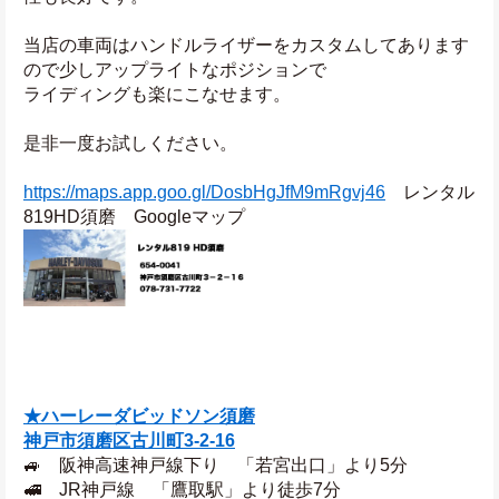
当店の車両はハンドルライザーをカスタムしてあります
ので少しアップライトなポジションで
ライディングも楽にこなせます。
是非一度お試しください。
https://maps.app.goo.gl/DosbHgJfM9mRgvj46
　レンタル
819HD須磨　Googleマップ
★ハーレーダビッドソン須磨
神戸市須磨区古川町3‐2‐16
🚙　阪神高速神戸線下り　「若宮出口」より5分
🚅　JR神戸線　「鷹取駅」より徒歩7分