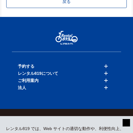
戻る
予約する
レンタル819について
バイクを探す
ご利用案内
店舗を探す
料金表
法人
予約履歴
保険と補償
ご利用ガイド
お知らせ
よくある質問
法人向けサービス
加盟ご希望の方
会員規約
プライバシーポリシー
貸渡約款
特定商取引
運営会社
レンタル819 では、Web サイトの適切な動作や、利便性向上、
採用情報
プレスリリース