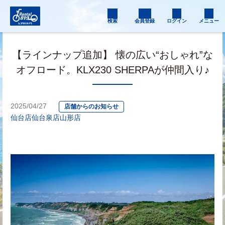
検索
会員登録
ログイン
メニュー
【ラインナップ追加】 懐の広い“おしゃれ”な
オフロード。KLX230 SHERPAが仲間入り♪
2025/04/27
店舗からのお知らせ
仙台店
仙台泉店
山形店