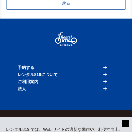
戻る
予約する
レンタル819について
バイクを探す
ご利用案内
店舗を探す
料金表
法人
予約履歴
保険と補償
ご利用ガイド
お知らせ
よくある質問
法人向けサービス
加盟ご希望の方
会員規約
プライバシーポリシー
貸渡約款
特定商取引
運営会社
レンタル819 では、Web サイトの適切な動作や、利便性向上、
採用情報
プレスリリース