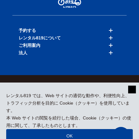
予約する
レンタル819について
バイクを探す
ご利用案内
店舗を探す
料金表
法人
予約履歴
保険と補償
ご利用ガイド
お知らせ
よくある質問
法人向けサービス
加盟ご希望の方
会員規約
プライバシーポリシー
貸渡約款
特定商取引
運営会社
レンタル819 では、Web サイトの適切な動作や、利便性向上、
採用情報
プレスリリース
トラフィック分析を目的に Cookie（クッキー）を使用していま
す。
本 Web サイトの閲覧を続行した場合、Cookie（クッキー）の使
kizuki Rental Service © All Rights Reserved.
用に関して、了承したものとします。
OK