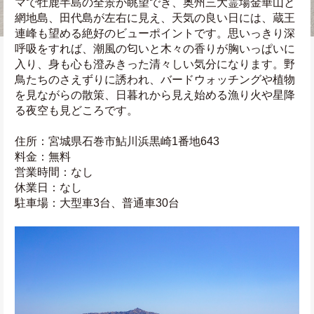
マで牡鹿半島の全景が眺望でき、奥州三大霊場金華山と
網地島、田代島が左右に見え、天気の良い日には、蔵王
連峰も望める絶好のビューポイントです。思いっきり深
呼吸をすれば、潮風の匂いと木々の香りが胸いっぱいに
入り、身も心も澄みきった清々しい気分になります。野
鳥たちのさえずりに誘われ、バードウォッチングや植物
を見ながらの散策、日暮れから見え始める漁り火や星降
る夜空も見どころです。
住所：宮城県石巻市鮎川浜黒崎1番地643
料金：無料
営業時間：なし
休業日：なし
駐車場：大型車3台、普通車30台