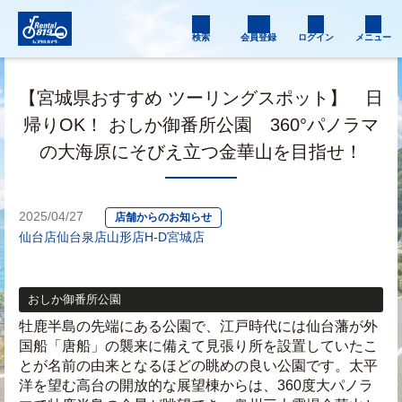
検索
会員登録
ログイン
メニュー
【宮城県おすすめ ツーリングスポット】 日
帰りOK！ おしか御番所公園 360°パノラマ
の大海原にそびえ立つ金華山を目指せ！
2025/04/27
店舗からのお知らせ
仙台店
仙台泉店
山形店
H-D宮城店
おしか御番所公園
牡鹿半島の先端にある公園で、江戸時代には仙台藩が外
国船「唐船」の襲来に備えて見張り所を設置していたこ
とが名前の由来となるほどの眺めの良い公園です。太平
洋を望む高台の開放的な展望棟からは、360度大パノラ