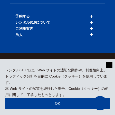
予約する
レンタル819について
バイクを探す
ご利用案内
店舗を探す
料金表
法人
予約履歴
保険と補償
ご利用ガイド
お知らせ
よくある質問
法人向けサービス
加盟ご希望の方
会員規約
プライバシーポリシー
貸渡約款
特定商取引
運営会社
レンタル819 では、Web サイトの適切な動作や、利便性向上、
採用情報
プレスリリース
トラフィック分析を目的に Cookie（クッキー）を使用していま
す。
本 Web サイトの閲覧を続行した場合、Cookie（クッキー）の使
kizuki Rental Service © All Rights Reserved.
用に関して、了承したものとします。
OK