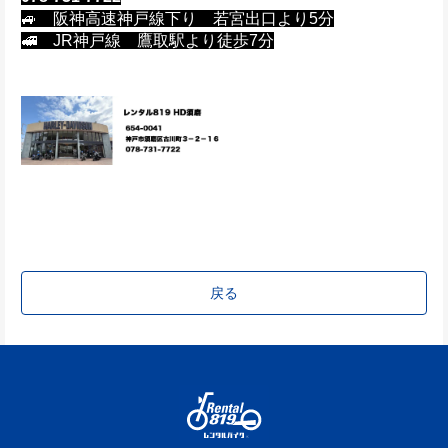
🚙　阪神高速神戸線下り　若宮出口より5分
🚅　JR神戸線　鷹取駅より徒歩7分
戻る