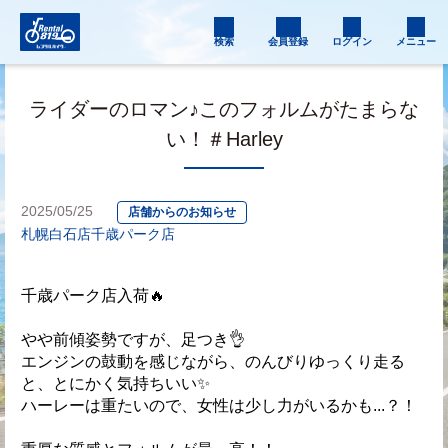
検索
会員登録
ログイン
メニュー
ライダーのロマン♪このフォルムがたまらな
い！＃Harley
2025/05/25
店舗からのお知らせ
札幌白石店
千歳パーク店
千歳パーク店入荷🔥
やや前傾姿勢ですが、足つき👌
エンジンの鼓動を感じながら、のんびりゆっくり走る
と、とにかく気持ちいい✨
ハーレーは重たいので、女性は少し力がいるかも...？！