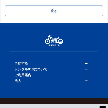
戻る
予約する
レンタル819について
バイクを探す
ご利用案内
店舗を探す
料金表
法人
予約履歴
保険と補償
ご利用ガイド
お知らせ
よくある質問
法人向けサービス
加盟ご希望の方