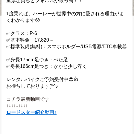
重厚な質感とフォルムが最っ高！！
1度乗れば、ハーレーが世界中の方に愛される理由がよ
くわかります😗
✅クラス：P-6
✅基本料金：17,820～
✅標準装備(無料)：スマホホルダー/USB電源/ETC車載器
✅身長175cm足つき：べた足
✅身長166cm足つき：かかと少し浮く
レンタルバイクご予約受付中😎👍
お待ちしております(^^♪
コチラ最新動画です
↓↓↓↓↓↓↓↓↓
ロードスター紹介動画♪