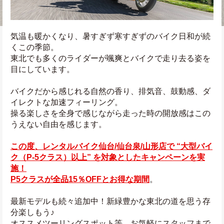
気温も暖かくなり、暑すぎず寒すぎずのバイク日和が続
くこの季節。
東北でも多くのライダーが颯爽とバイクで走り去る姿を
目にしています。
バイクだから感じれる自然の香り、排気音、鼓動感、ダ
イレクトな加速フィーリング。
操る楽しさを全身で感じながら走った時の開放感はこの
うえない自由を感じます。
この度、レンタルバイク仙台/仙台泉/山形店で “大型バイ
ク（P-5クラス）以上” を対象としたキャンペーンを実
施！
P5クラスが全品15％OFFとお得な期間
。
最新モデルも続々追加中！新緑豊かな東北の道を思う存
分楽しもう♪
オススメツーリングスポット等、お気軽にスタッフまで