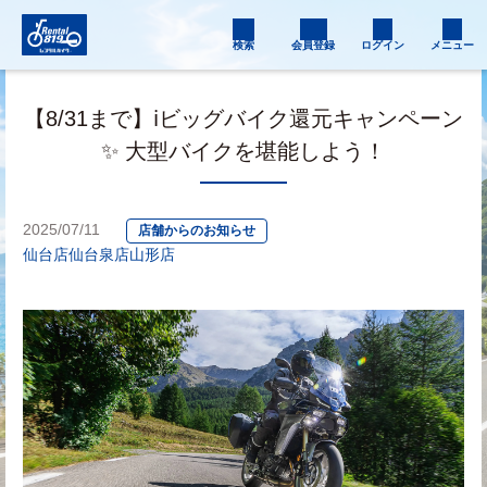
検索
会員登録
ログイン
メニュー
【8/31まで】ℹ️ビッグバイク還元キャンペーン
✨ 大型バイクを堪能しよう！
2025/07/11
店舗からのお知らせ
仙台店
仙台泉店
山形店