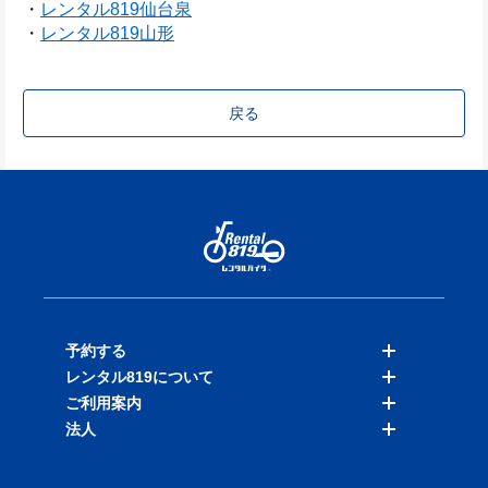
・
レンタル819仙台泉
・
レンタル819山形
戻る
予約する
レンタル819について
バイクを探す
ご利用案内
店舗を探す
料金表
法人
予約履歴
保険と補償
ご利用ガイド
お知らせ
よくある質問
法人向けサービス