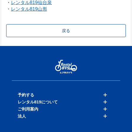
・
レンタル819仙台泉
・
レンタル819山形
戻る
予約する
レンタル819について
バイクを探す
ご利用案内
店舗を探す
料金表
法人
予約履歴
保険と補償
ご利用ガイド
お知らせ
よくある質問
法人向けサービス