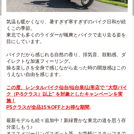
気温も暖かくなり、暑すぎず寒すぎずのバイク日和が続
くこの季節。
東北でも多くのライダーが颯爽とバイクで走り去る姿を
目にしています。
バイクだから感じれる自然の香り、排気音、鼓動感、ダ
イレクトな加速フィーリング。
操る楽しさを全身で感じながら走った時の開放感はこの
うえない自由を感じます。
この度、レンタルバイク仙台/仙台泉/山形店で “大型バイ
ク（P-5クラス）以上” を対象としたキャンペーンを実
施！
P5クラスが全品15％OFFとお得な期間
。
最新モデルも続々追加中！新緑豊かな東北の道を思う存
分楽しもう♪
オススメツーリングスポット等、お気軽にスタッフまで