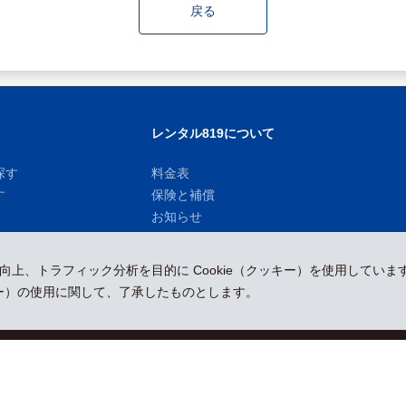
戻る
レンタル819について
探す
料金表
す
保険と補償
お知らせ
性向上、トラフィック分析を目的に Cookie（クッキー）を使用していま
ッキー）の使用に関して、了承したものとします。
運営会社
採用情報
プレスリリース