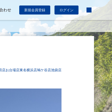
合わせ
新規会員登録
ログイン
田店
お台場店
東名横浜店
鳩ケ谷店
池袋店