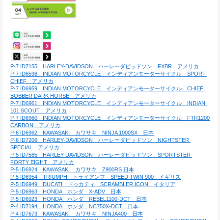
P-7 ID7155　HARLEY-DAVIDSON　ハーレーダビッドソン　FXBR　アメリカ
P-7 ID6598　INDIAN MOTORCYCLE　インディアンモーターサイクル　SPORT 
CHIEF　アメリカ
P-7 ID6959　INDIAN MOTORCYCLE　インディアンモーターサイクル　CHIEF 
BOBBER DARK HORSE　アメリカ
P-7 ID6961　INDIAN MOTORCYCLE　インディアンモーターサイクル　INDIAN 
101 SCOUT　アメリカ
P-7 ID6960　INDIAN MOTORCYCLE　インディアンモーターサイクル　FTR1200 
CARBON　アメリカ
P-6 ID6962　KAWASAKI　カワサキ　NINJA 1000SX　日本
P-6 ID7206　HARLEY-DAVIDSON　ハーレーダビッドソン　NIGHTSTER 
SPECIAL　アメリカ
P-5 ID7585　HARLEY-DAVIDSON　ハーレーダビッドソン　SPORTSTER 
FORTY EIGHT　アメリカ
P-5 ID6924　KAWASAKI　カワサキ　Z900RS 日本
P-5 ID6954　TRIUMPH　トライアンフ　SPEED TWIN 900　イギリス
P-5 ID6949　DUCATI　ドゥカティ　SCRAMBLER ICON　イタリア
P-5 ID6963　HONDA　ホンダ　X-ADV　日本
P-5 ID6923　HONDA　ホンダ　REBEL1100-DCT　日本
P-4 ID7194　HONDA　ホンダ　NC750X-DCT　日本
P-4 ID7673　KAWASAKI　カワサキ　NINJA400　日本