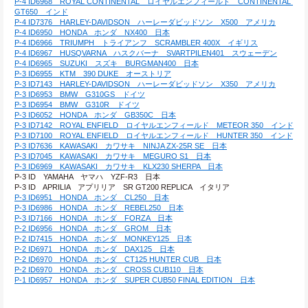
P-4 ID6968　ROYAL CONTINENTAL　ロイヤルエンフィールド　CONTINENTAL 
GT650　インド
P-4 ID7376　HARLEY-DAVIDSON　ハーレーダビッドソン　X500　アメリカ
P-4 ID6950　HONDA　ホンダ　NX400　日本
P-4 ID6966　TRIUMPH　トライアンフ　SCRAMBLER 400X　イギリス
P-4 ID6967　HUSQVARNA　ハスクバーナ　SVARTPILEN401　スウェーデン
P-4 ID6965　SUZUKI　スズキ　BURGMAN400　日本
P-3 ID6955　KTM　390 DUKE　オーストリア
P-3 ID7143　HARLEY-DAVIDSON　ハーレーダビッドソン　X350　アメリカ
P-3 ID6953　BMW　G310GS　ドイツ
P-3 ID6954　BMW　G310R　ドイツ
P-3 ID6052　HONDA　ホンダ　GB350C　日本
P-3 ID7142　ROYAL ENFIELD　ロイヤルエンフィールド　METEOR 350　インド
P-3 ID7100　ROYAL ENFIELD　ロイヤルエンフィールド　HUNTER 350　インド
P-3 ID7636　KAWASAKI　カワサキ　NINJA ZX-25R SE　日本
P-3 ID7045　KAWASAKI　カワサキ　MEGURO S1　日本
P-3 ID6969　KAWASAKI　カワサキ　KLX230 SHERPA　日本
P-3 ID　YAMAHA　ヤマハ　YZF-R3　日本
P-3 ID　APRILIA　アプリリア　SR GT200 REPLICA　イタリア
P-3 ID6951　HONDA　ホンダ　CL250　日本
P-3 ID6986　HONDA　ホンダ　REBEL250　日本
P-3 ID7166　HONDA　ホンダ　FORZA　日本
P-2 ID6956　HONDA　ホンダ　GROM　日本
P-2 ID7415　HONDA　ホンダ　MONKEY125　日本
P-2 ID6971　HONDA　ホンダ　DAX125　日本
P-2 ID6970　HONDA　ホンダ　CT125 HUNTER CUB　日本
P-2 ID6970　HONDA　ホンダ　CROSS CUB110　日本
P-1 ID6957　HONDA　ホンダ　SUPER CUB50 FINAL EDITION　日本