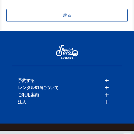
戻る
予約する
レンタル819について
バイクを探す
ご利用案内
店舗を探す
料金表
法人
予約履歴
保険と補償
ご利用ガイド
お知らせ
よくある質問
法人向けサービス
加盟ご希望の方