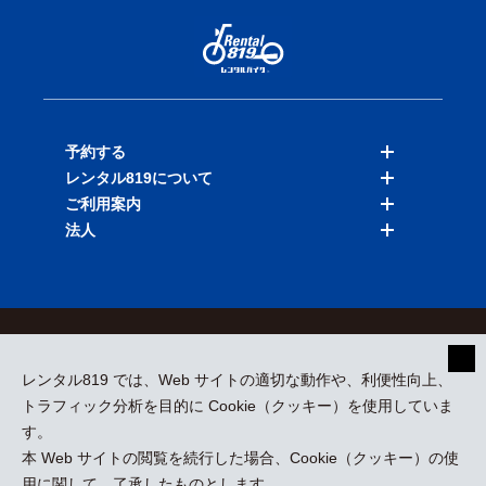
予約する
レンタル819について
バイクを探す
ご利用案内
店舗を探す
料金表
法人
予約履歴
保険と補償
ご利用ガイド
お知らせ
よくある質問
法人向けサービス
加盟ご希望の方
会員規約
プライバシーポリシー
貸渡約款
特定商取引
運営会社
レンタル819 では、Web サイトの適切な動作や、利便性向上、
採用情報
プレスリリース
トラフィック分析を目的に Cookie（クッキー）を使用していま
す。
本 Web サイトの閲覧を続行した場合、Cookie（クッキー）の使
kizuki Rental Service © All Rights Reserved.
用に関して、了承したものとします。