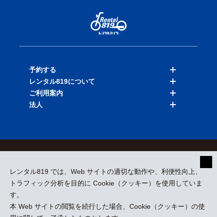
予約する
レンタル819について
バイクを探す
ご利用案内
店舗を探す
料金表
法人
予約履歴
保険と補償
ご利用ガイド
お知らせ
よくある質問
法人向けサービス
加盟ご希望の方
会員規約
プライバシーポリシー
貸渡約款
特定商取引
運営会社
レンタル819 では、Web サイトの適切な動作や、利便性向上、
採用情報
プレスリリース
トラフィック分析を目的に Cookie（クッキー）を使用していま
す。
本 Web サイトの閲覧を続行した場合、Cookie（クッキー）の使
kizuki Rental Service © All Rights Reserved.