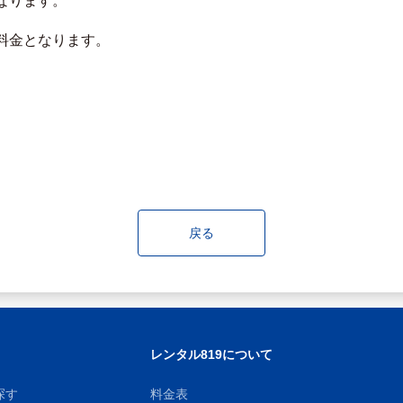
なります。
料金となります。
戻る
レンタル819について
探す
料金表