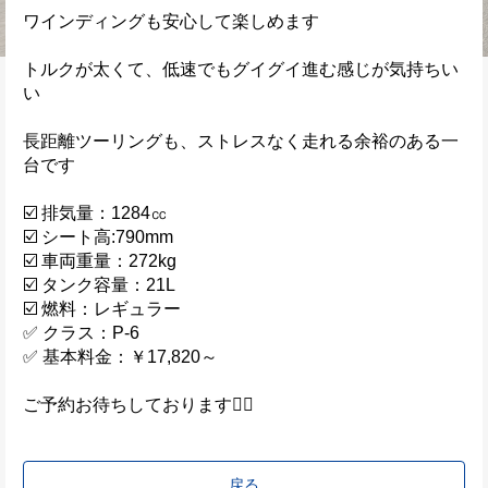
ワインディングも安心して楽しめます
トルクが太くて、低速でもグイグイ進む感じが気持ちい
い
長距離ツーリングも、ストレスなく走れる余裕のある一
台です
☑️ 排気量：1284㏄
☑️ シート高:790mm
☑️ 車両重量：272kg
☑️ タンク容量：21L
☑️ 燃料：レギュラー
✅ クラス：P-6
✅ 基本料金：￥17,820～
ご予約お待ちしております🙇‍♂️
戻る