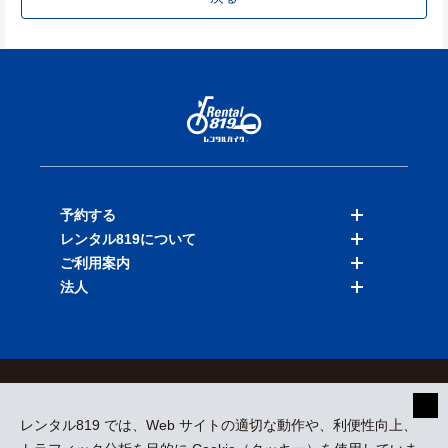
予約する
レンタル819について
バイクを探す
ご利用案内
店舗を探す
料金表
法人
予約履歴
保険と補償
ご利用ガイド
お知らせ
よくある質問
法人向けサービス
加盟ご希望の方
会員規約
プライバシーポリシー
貸渡約款
特定商取引
運営会社
レンタル819 では、Web サイトの適切な動作や、利便性向上、
採用情報
プレスリリース