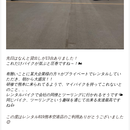
先日はなんと貸出しが13台ありました！
これだけバイクが並ぶと圧巻ですね～！🏍️
有難いことに某大企業様の方々がプライベートでレンタルしてい
ただき、朝から大盛況！！
研修で熊本に来られてるようで、マイバイクを持ってこれないと
のこと、、、
レンタルバイクで会社の同僚とツーリングに行かれるそうです🌤
同じバイク、ツーリングという趣味を通じて出来る友達最高です
ね👍
この度はレンタル819熊本空港店のご利用ありがとうございました
😊