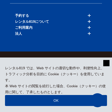
予約する
レンタル819について
バイクを探す
ご利用案内
店舗を探す
料金表
法人
予約履歴
保険と補償
ご利用ガイド
お知らせ
よくある質問
法人向けサービス
加盟ご希望の方
会員規約
プライバシーポリシー
貸渡約款
特定商取引
運営会社
レンタル819 では、Web サイトの適切な動作や、利便性向上、
採用情報
プレスリリース
トラフィック分析を目的に Cookie（クッキー）を使用していま
す。
本 Web サイトの閲覧を続行した場合、Cookie（クッキー）の使
kizuki Rental Service © All Rights Reserved.
用に関して、了承したものとします。
OK