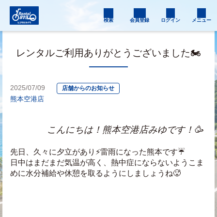
検索
会員登録
ログイン
メニュー
レンタルご利用ありがとうございました🏍️
2025/07/09
店舗からのお知らせ
熊本空港店
　　　　こんにちは！熊本空港店みゆです！🥳
先日、久々に夕立があり⚡雷雨になった熊本です☔
日中はまだまだ気温が高く、熱中症にならないようこま
めに水分補給や休憩を取るようにしましょうね🥵