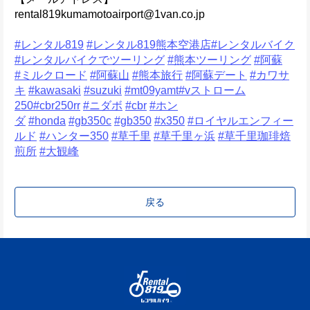
rental819kumamotoairport@1van.co.jp
#レンタル819
#レンタル819熊本空港店
#レンタルバイク
#レンタルバイクでツーリング
#熊本ツーリング
#阿蘇
#ミルクロード
#阿蘇山
#熊本旅行
#阿蘇デート
#カワサ
キ
#kawasaki
#suzuki
#mt09yamt
#vストローム
250
#cbr250rr
#ニダボ
#cbr
#ホン
ダ
#honda
#gb350c
#gb350
#x350
#ロイヤルエンフィー
ルド
#ハンター350
#草千里
#草千里ヶ浜
#草千里珈琲焙
煎所
#大観峰
戻る