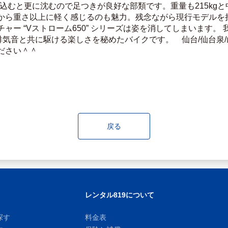
り込むと更に沈むので足つきが良好な部類です。重量も215kg
から重さ以上に軽く感じるのも魅力。残念ながら現行モデルを持
ャー “Vストローム650” シリーズは姿を消してしまいます。
排気音と共に駆ける楽しさを秘めたバイクです。　仙台/仙台泉/
ださい＾＾
戻る
レンタル819について
探す
料金表