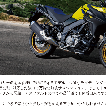
ゴリー名を示す様に“冒険”できるモデル。快適なライディング
般道共に対応した強力で万能な前後サスペンション。そしてト
ングから悪路（アスファルトの中での凸凹道でも体感出来ます
足つきの悪さから少し不安を覚える方も多いかもしれませんが、コチ