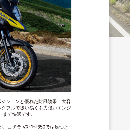
ポジションと優れた防風効果、大容
ルクフルで扱い易くも力強いエンジ
）まで快適です。
ラ Vｽﾄﾛｰﾑ650では足つき