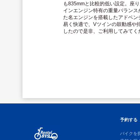
も835mmと比較的低い設定。座
インエンジン特有の重量バランス
た名エンジンを搭載したアドベンチ
易く快適で、Vツインの鼓動感や
したので是非、ご利用してみてく
予約する
バイクを