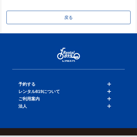
戻る
予約する
レンタル819について
バイクを探す
ご利用案内
店舗を探す
料金表
法人
予約履歴
保険と補償
ご利用ガイド
お知らせ
よくある質問
法人向けサービス
加盟ご希望の方