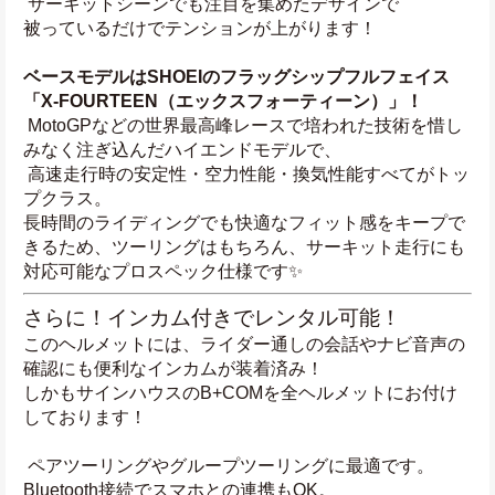
 サーキットシーンでも注目を集めたデザインで
被っているだけでテンションが上がります！
ベースモデルはSHOEIのフラッグシップフルフェイス
「X-FOURTEEN（エックスフォーティーン）」！
 MotoGPなどの世界最高峰レースで培われた技術を惜し
みなく注ぎ込んだハイエンドモデルで、
 高速走行時の安定性・空力性能・換気性能すべてがトッ
プクラス。
長時間のライディングでも快適なフィット感をキープで
きるため、ツーリングはもちろん、サーキット走行にも
対応可能なプロスペック仕様です✨
さらに！インカム付きでレンタル可能！
このヘルメットには、ライダー通しの会話やナビ音声の
確認にも便利なインカムが装着済み！
しかもサインハウスのB+COMを全ヘルメットにお付け
しております！
 ペアツーリングやグループツーリングに最適です。
Bluetooth接続でスマホとの連携もOK。