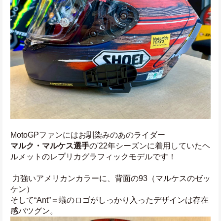
MotoGPファンにはお馴染みのあのライダー
マルク・マルケス選手
の'22年シーズンに着用していたヘ
ルメットのレプリカグラフィックモデルです！
 力強いアメリカンカラーに、背面の93（マルケスのゼッ
ケン）
そして“Ant”＝蟻のロゴがしっかり入ったデザインは存在
感バツグン。