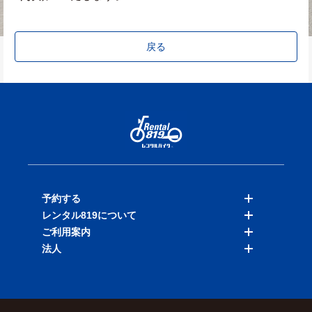
戻る
予約する
レンタル819について
バイクを探す
ご利用案内
店舗を探す
料金表
法人
予約履歴
保険と補償
ご利用ガイド
お知らせ
よくある質問
法人向けサービス
加盟ご希望の方