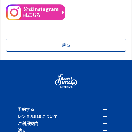
戻る
予約する
レンタル819について
バイクを探す
ご利用案内
店舗を探す
料金表
法人