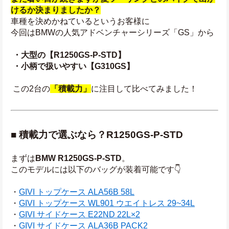
けるか決まりましたか？
車種を決めかねているというお客様に
今回はBMWの人気アドベンチャーシリーズ「GS」から
 ・大型の【R1250GS-P-STD】
 ・小柄で扱いやすい【G310GS】
 この2台の
「積載力」
に注目して比べてみました！
■ 積載力で選ぶなら？R1250GS-P-STD
まずは
BMW R1250GS-P-STD
。
このモデルには以下のバッグが装着可能です👇
・
GIVI トップケース ALA56B 
58L
・
GIVI トップケース WL901 ウエイトレス
 29~34L
・
GIVI サイドケース E22ND 22L×2
・
GIVI サイドケース ALA36B PACK2