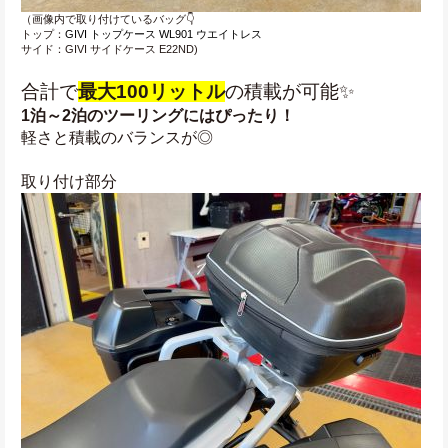
（画像内で取り付けているバッグ👇
トップ：
GIVI トップケース WL901 ウエイトレス
サイド：GIVI サイドケース E22ND)
合計で
最大100リットル
の積載が可能✨
1泊～2泊のツーリングにはぴったり！
軽さと積載のバランスが◎
取り付け部分