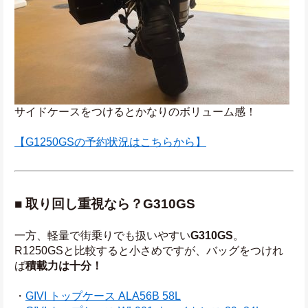
サイドケースをつけるとかなりのボリューム感！
【G1250GSの予約状況はこちらから】
■ 取り回し重視なら？G310GS
一方、軽量で街乗りでも扱いやすい
G310GS
。
R1250GSと比較すると小さめですが、バッグをつけれ
ば
積載力は十分！
・
GIVI トップケース ALA56B 
58L