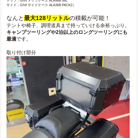
トップ：
GIVI トップケース ALA56B 
58L
サイド：
GIVI サイドケース ALA36B PACK2
）
なんと
最大128リットル
の積載が可能！
テントや椅子、調理道具まで持っていける余裕っぷり。
キャンプツーリングや2泊以上のロングツーリングにも
最適
です。
取り付け部分