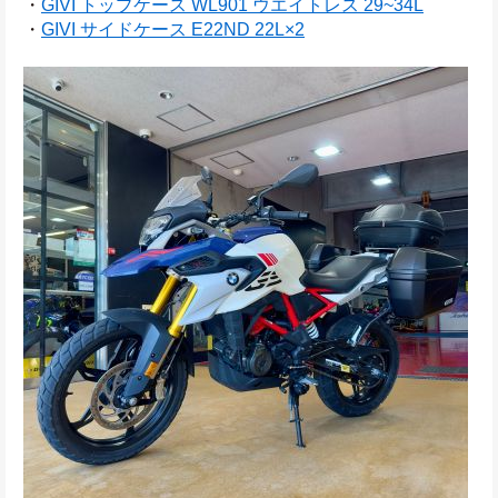
・
GIVI トップケース WL901 ウエイトレス
 29~34L
・
GIVI サイドケース E22ND 22L×2