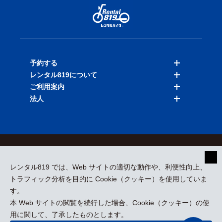
予約する
レンタル819について
バイクを探す
ご利用案内
店舗を探す
料金表
法人
予約履歴
保険と補償
ご利用ガイド
お知らせ
よくある質問
法人向けサービス
加盟ご希望の方
会員規約
プライバシーポリシー
貸渡約款
特定商取引
運営会社
レンタル819 では、Web サイトの適切な動作や、利便性向上、
採用情報
プレスリリース
トラフィック分析を目的に Cookie（クッキー）を使用していま
す。
本 Web サイトの閲覧を続行した場合、Cookie（クッキー）の使
kizuki Rental Service © All Rights Reserved.
用に関して、了承したものとします。