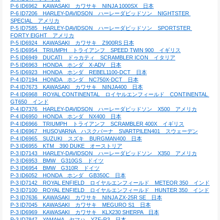
P-6 ID6962　KAWASAKI　カワサキ　NINJA 1000SX　日本
P-6 ID7206　HARLEY-DAVIDSON　ハーレーダビッドソン　NIGHTSTER 
SPECIAL　アメリカ
P-5 ID7585　HARLEY-DAVIDSON　ハーレーダビッドソン　SPORTSTER 
FORTY EIGHT　アメリカ
P-5 ID6924　KAWASAKI　カワサキ　Z900RS 日本
P-5 ID6954　TRIUMPH　トライアンフ　SPEED TWIN 900　イギリス
P-5 ID6949　DUCATI　ドゥカティ　SCRAMBLER ICON　イタリア
P-5 ID6963　HONDA　ホンダ　X-ADV　日本
P-5 ID6923　HONDA　ホンダ　REBEL1100-DCT　日本
P-4 ID7194　HONDA　ホンダ　NC750X-DCT　日本
P-4 ID7673　KAWASAKI　カワサキ　NINJA400　日本
P-4 ID6968　ROYAL CONTINENTAL　ロイヤルエンフィールド　CONTINENTAL 
GT650　インド
P-4 ID7376　HARLEY-DAVIDSON　ハーレーダビッドソン　X500　アメリカ
P-4 ID6950　HONDA　ホンダ　NX400　日本
P-4 ID6966　TRIUMPH　トライアンフ　SCRAMBLER 400X　イギリス
P-4 ID6967　HUSQVARNA　ハスクバーナ　SVARTPILEN401　スウェーデン
P-4 ID6965　SUZUKI　スズキ　BURGMAN400　日本
P-3 ID6955　KTM　390 DUKE　オーストリア
P-3 ID7143　HARLEY-DAVIDSON　ハーレーダビッドソン　X350　アメリカ
P-3 ID6953　BMW　G310GS　ドイツ
P-3 ID6954　BMW　G310R　ドイツ
P-3 ID6052　HONDA　ホンダ　GB350C　日本
P-3 ID7142　ROYAL ENFIELD　ロイヤルエンフィールド　METEOR 350　インド
P-3 ID7100　ROYAL ENFIELD　ロイヤルエンフィールド　HUNTER 350　インド
P-3 ID7636　KAWASAKI　カワサキ　NINJA ZX-25R SE　日本
P-3 ID7045　KAWASAKI　カワサキ　MEGURO S1　日本
P-3 ID6969　KAWASAKI　カワサキ　KLX230 SHERPA　日本
P-3 ID7847　YAMAHA　ヤマハ　YZF-R3　日本