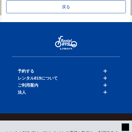
戻る
予約する
レンタル819について
バイクを探す
ご利用案内
店舗を探す
料金表
法人
予約履歴
保険と補償
ご利用ガイド
お知らせ
よくある質問
法人向けサービス
加盟ご希望の方
会員規約
プライバシーポリシー
貸渡約款
特定商取引
運営会社