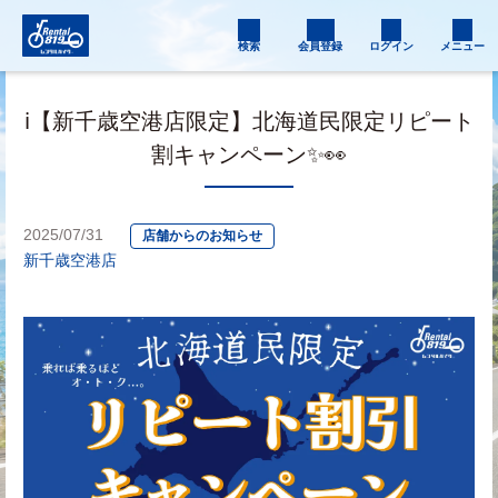
検索
会員登録
ログイン
メニュー
ℹ️【新千歳空港店限定】北海道民限定リピート
割キャンペーン✨👀
2025/07/31
店舗からのお知らせ
新千歳空港店