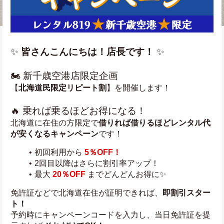
✨ 
皆さんこんにちは！店長です！
 ✨
🏍️ 新千歳空港店限定企画
【
北海道民限定リピート割
】を開催します！
🔥 乗れば乗るほどお得になる！
北海道に在住の方限定で
借りれば借りるほどレンタル代
が安くなるキャンペーン
です！
初回利用から 
5％OFF！
2回目以降はさらに割引率アップ！
最大 
20％OFF
 までどんどんお得に✨
免許証などで北海道在住が証明できれば、
即割引スター
ト！
予約時にキャンペーンコードを入力し、当日免許証を提