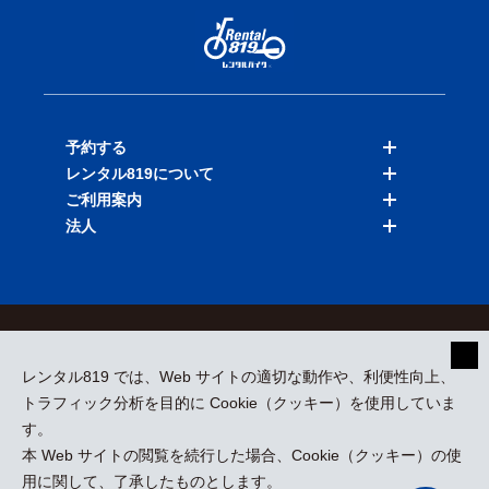
予約する
レンタル819について
バイクを探す
ご利用案内
店舗を探す
料金表
法人
予約履歴
保険と補償
ご利用ガイド
お知らせ
よくある質問
法人向けサービス
加盟ご希望の方
会員規約
プライバシーポリシー
貸渡約款
特定商取引
運営会社
レンタル819 では、Web サイトの適切な動作や、利便性向上、
採用情報
プレスリリース
トラフィック分析を目的に Cookie（クッキー）を使用していま
す。
本 Web サイトの閲覧を続行した場合、Cookie（クッキー）の使
kizuki Rental Service © All Rights Reserved.
用に関して、了承したものとします。