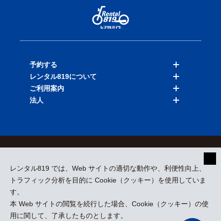
予約する
レンタル819について
バイクを探す
ご利用案内
店舗を探す
料金表
法人
予約履歴
保険と補償
ご利用ガイド
お知らせ
よくある質問
法人向けサービス
加盟ご希望の方
会員規約
プライバシーポリシー
貸渡約款
特定商取引
運営会社
レンタル819 では、Web サイトの適切な動作や、利便性向上、
採用情報
プレスリリース
トラフィック分析を目的に Cookie（クッキー）を使用していま
す。
本 Web サイトの閲覧を続行した場合、Cookie（クッキー）の使
kizuki Rental Service © All Rights Reserved.
用に関して、了承したものとします。