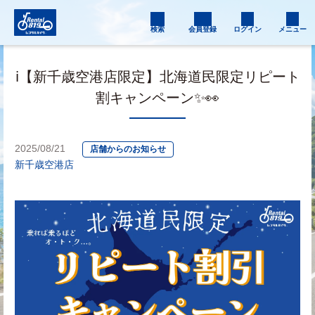
検索
会員登録
ログイン
メニュー
ℹ️【新千歳空港店限定】北海道民限定リピート
割キャンペーン✨👀
2025/08/21
店舗からのお知らせ
新千歳空港店