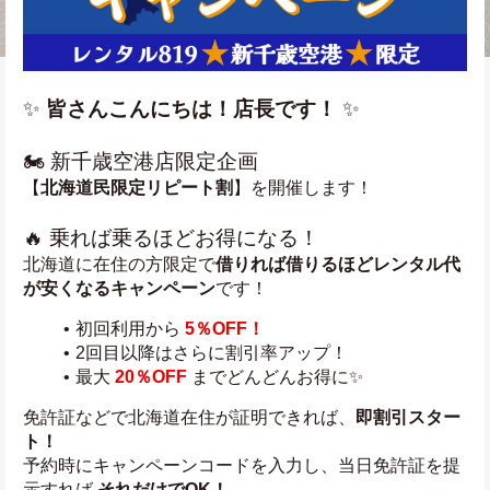
✨ 
皆さんこんにちは！店長です！
 ✨
🏍️ 新千歳空港店限定企画
【
北海道民限定リピート割
】を開催します！
🔥 乗れば乗るほどお得になる！
北海道に在住の方限定で
借りれば借りるほどレンタル代
が安くなるキャンペーン
です！
初回利用から 
5％OFF！
2回目以降はさらに割引率アップ！
最大 
20％OFF
 までどんどんお得に✨
免許証などで北海道在住が証明できれば、
即割引スター
ト！
予約時にキャンペーンコードを入力し、当日免許証を提
示すれば 
それだけでOK！