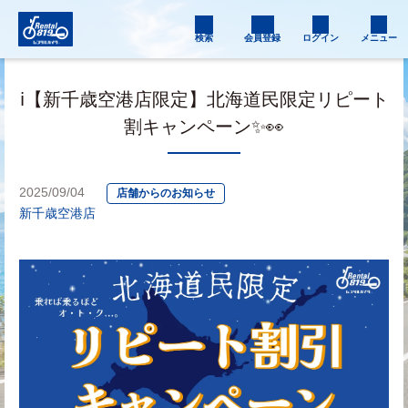
検索
会員登録
ログイン
メニュー
ℹ️【新千歳空港店限定】北海道民限定リピート
割キャンペーン✨👀
2025/09/04
店舗からのお知らせ
新千歳空港店