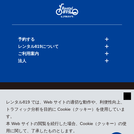
予約する
レンタル819について
バイクを探す
ご利用案内
店舗を探す
料金表
法人
予約履歴
保険と補償
ご利用ガイド
お知らせ
よくある質問
法人向けサービス
加盟ご希望の方
会員規約
プライバシーポリシー
貸渡約款
特定商取引
運営会社
レンタル819 では、Web サイトの適切な動作や、利便性向上、
採用情報
プレスリリース
トラフィック分析を目的に Cookie（クッキー）を使用していま
す。
本 Web サイトの閲覧を続行した場合、Cookie（クッキー）の使
kizuki Rental Service © All Rights Reserved.
用に関して、了承したものとします。