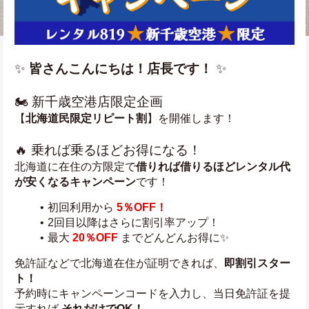
✨ 
皆さんこんにちは！店長です！
 ✨
🏍️ 新千歳空港店限定企画
【
北海道民限定リピート割
】を開催します！
🔥 乗れば乗るほどお得になる！
北海道に在住の方限定で
借りれば借りるほどレンタル代
が安くなるキャンペーン
です！
初回利用から 
5％OFF！
2回目以降はさらに割引率アップ！
最大 
20％OFF
 までどんどんお得に✨
免許証などで北海道在住が証明できれば、
即割引スター
ト！
予約時にキャンペーンコードを入力し、当日免許証を提
示すれば 
それだけでOK！