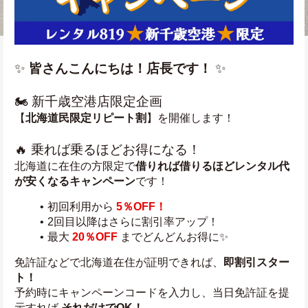
✨ 
皆さんこんにちは！店長です！
 ✨
🏍️ 新千歳空港店限定企画
【
北海道民限定リピート割
】を開催します！
🔥 乗れば乗るほどお得になる！
北海道に在住の方限定で
借りれば借りるほどレンタル代
が安くなるキャンペーン
です！
初回利用から 
5％OFF！
2回目以降はさらに割引率アップ！
最大 
20％OFF
 までどんどんお得に✨
免許証などで北海道在住が証明できれば、
即割引スター
ト！
予約時にキャンペーンコードを入力し、当日免許証を提
示すれば 
それだけでOK！