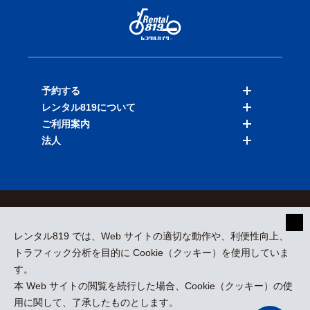
予約する
レンタル819について
バイクを探す
ご利用案内
店舗を探す
料金表
法人
予約履歴
保険と補償
ご利用ガイド
お知らせ
よくある質問
法人向けサービス
加盟ご希望の方
会員規約
プライバシーポリシー
貸渡約款
特定商取引
運営会社
レンタル819 では、Web サイトの適切な動作や、利便性向上、
採用情報
プレスリリース
トラフィック分析を目的に Cookie（クッキー）を使用していま
す。
本 Web サイトの閲覧を続行した場合、Cookie（クッキー）の使
kizuki Rental Service © All Rights Reserved.
用に関して、了承したものとします。