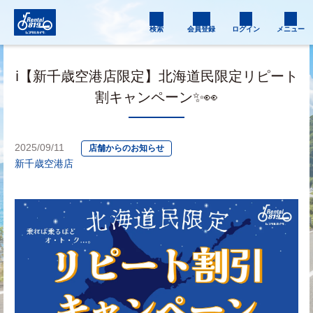
検索
会員登録
ログイン
メニュー
ℹ️【新千歳空港店限定】北海道民限定リピート
割キャンペーン✨👀
2025/09/11
店舗からのお知らせ
新千歳空港店