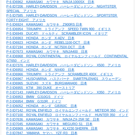
P-6 ID6962　KAWASAKI　カワサキ　NINJA 1000SX　日本
P-6 ID7206　HARLEY-DAVIDSON　ハーレーダビッドソン　NIGHTSTER 
SPECIAL　アメリカ
P-5 ID7585　HARLEY-DAVIDSON　ハーレーダビッドソン　SPORTSTER 
FORTY EIGHT　アメリカ
P-5 ID6924　KAWASAKI　カワサキ　Z900RS 日本
P-5 ID6954　TRIUMPH　トライアンフ　SPEED TWIN 900　イギリス
P-5 ID6949　DUCATI　ドゥカティ　SCRAMBLER ICON　イタリア
P-5 ID6963　HONDA　ホンダ　X-ADV　日本
P-5 ID6923　HONDA　ホンダ　REBEL1100-DCT　日本
P-4 ID7194　HONDA　ホンダ　NC750X-DCT　日本
P-4 ID7673　KAWASAKI　カワサキ　NINJA400　日本
P-4 ID6968　ROYAL CONTINENTAL　ロイヤルエンフィールド　CONTINENTAL 
GT650　インド
P-4 ID7376　HARLEY-DAVIDSON　ハーレーダビッドソン　X500　アメリカ
P-4 ID6950　HONDA　ホンダ　NX400　日本
P-4 ID6966　TRIUMPH　トライアンフ　SCRAMBLER 400X　イギリス
P-4 ID6967　HUSQVARNA　ハスクバーナ　SVARTPILEN401　スウェーデン
P-4 ID6965　SUZUKI　スズキ　BURGMAN400　日本
P-3 ID6955　KTM　390 DUKE　オーストリア
P-3 ID7143　HARLEY-DAVIDSON　ハーレーダビッドソン　X350　アメリカ
P-3 ID6953　BMW　G310GS　ドイツ
P-3 ID6954　BMW　G310R　ドイツ
P-3 ID6052　HONDA　ホンダ　GB350C　日本
P-3 ID7142　ROYAL ENFIELD　ロイヤルエンフィールド　METEOR 350　インド
P-3 ID7100　ROYAL ENFIELD　ロイヤルエンフィールド　HUNTER 350　インド
P-3 ID7636　KAWASAKI　カワサキ　NINJA ZX-25R SE　日本
P-3 ID7045　KAWASAKI　カワサキ　MEGURO S1　日本
P-3 ID6969　KAWASAKI　カワサキ　KLX230 SHERPA　日本
P-3 ID7847　YAMAHA　ヤマハ　YZF-R3　日本