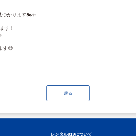
つかります🏍️✨
ます！
♪
す😊
戻る
レンタル819について