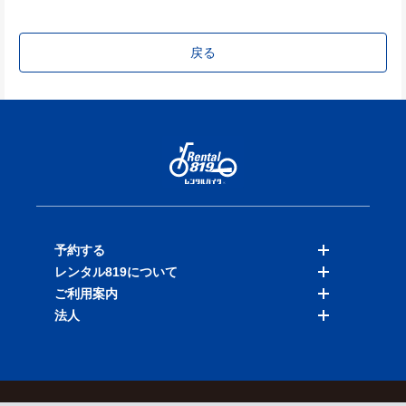
戻る
予約する
レンタル819について
バイクを探す
ご利用案内
店舗を探す
料金表
法人
予約履歴
保険と補償
ご利用ガイド
お知らせ
よくある質問
法人向けサービス
加盟ご希望の方