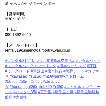
港 そらよかビジターセンター
【営業時間】
9:30〜18:30
【TEL】
090-1892-6040
【メールアドレス】
rental819kumamotoairport@1van.co.jp
#レンタル819
#レンタル819熊本空港店
#レンタルバイク
#レンタルバイクでツーリング
#熊本ツーリング
#阿蘇
#ミルクロード
#阿蘇山
#熊本旅行
#阿蘇デート
#カワサ
キ
#kawasaki
#suzuki
#mt09yamt
#vストローム
250
#cbr250rr
#ニダボ
#cbr
#ホン
ダ
#honda
#gb350c
#gb350
#x350
#ロイヤルエンフィー
ルド
#ハンター350
#草千里
#草千里ヶ浜
#草千里珈琲焙
煎所
#大観峰