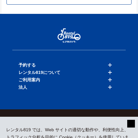
予約する
レンタル819について
バイクを探す
ご利用案内
店舗を探す
料金表
法人
予約履歴
保険と補償
ご利用ガイド
お知らせ
よくある質問
法人向けサービス
加盟ご希望の方
会員規約
プライバシーポリシー
貸渡約款
特定商取引
運営会社
レンタル819 では、Web サイトの適切な動作や、利便性向上、
採用情報
プレスリリース
トラフィック分析を目的に Cookie（クッキー）を使用していま