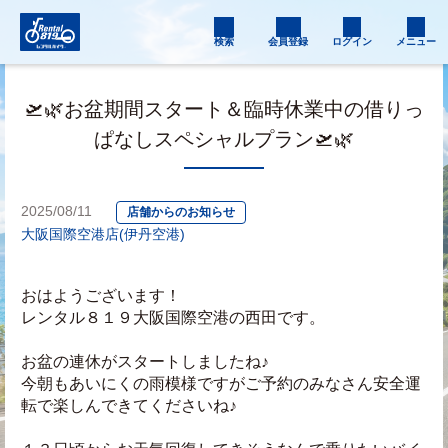
検索
会員登録
ログイン
メニュー
🛫🌿お盆期間スタート＆臨時休業中の借りっ
ぱなしスペシャルプラン🛫🌿
2025/08/11
店舗からのお知らせ
大阪国際空港店(伊丹空港)
おはようございます！
レンタル８１９大阪国際空港の西田です。
お盆の連休がスタートしましたね♪
今朝もあいにくの雨模様ですがご予約のみなさん安全運
転で楽しんできてくださいね♪