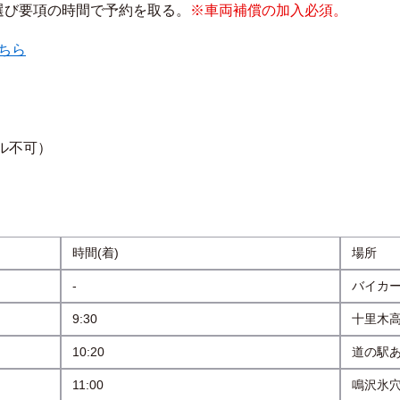
選び要項の時間で予約を取る。
※車両補償の加入必須。
ちら
ル不可）
時間(着)
場所
-
バイカ
9:30
十里木
10:20
道の駅
11:00
鳴沢氷