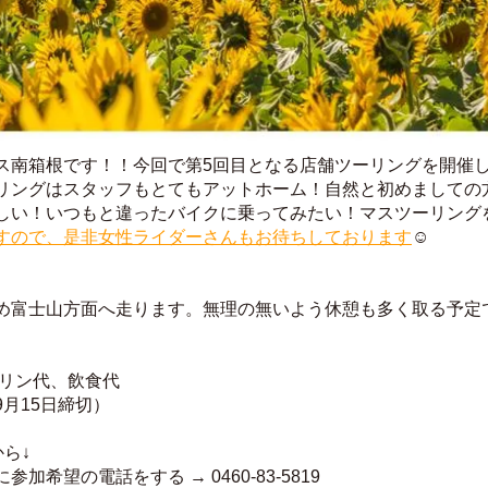
ス南箱根です！！今回で第5回目となる店舗ツーリングを開催
リングはスタッフもとてもアットホーム！自然と初めましての
しい！いつもと違ったバイクに乗ってみたい！マスツーリング
すので、是非女性ライダーさんもお待ちしております
☺️
め富士山方面へ走ります。無理の無いよう休憩も多く取る予定
ソリン代、飲食代
月15日締切）
ら↓
希望の電話をする → 0460-83-5819