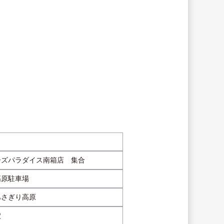
ーズパラダイス南箱店　集合
高原駐車場
あさぎり高原
穴