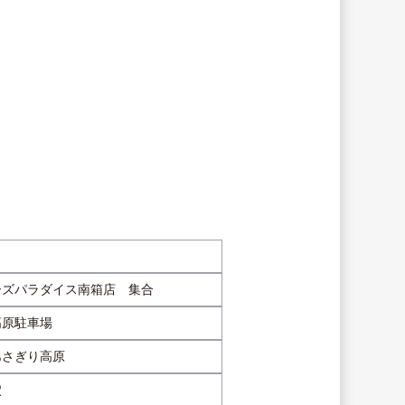
ーズパラダイス南箱店　集合
高原駐車場
あさぎり高原
穴