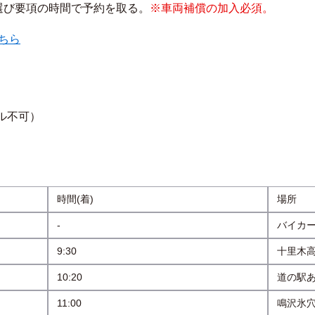
選び要項の時間で予約を取る。
※車両補償の加入必須。
ちら
ル不可）
時間(着)
場所
-
バイカ
9:30
十里木
10:20
道の駅
11:00
鳴沢氷