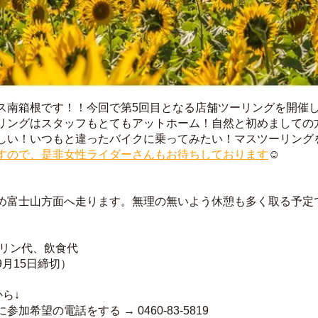
ス南箱根です！！今回で第5回目となる店舗ツーリングを開催
リングはスタッフもとてもアットホーム！自然と初めましての
しい！いつもと違ったバイクに乗ってみたい！マスツーリング
すので、是非女性ライダーさんもお待ちしております
☺️
め富士山方面へ走ります。無理の無いよう休憩も多く取る予定
ソリン代、飲食代
月15日締切）
ら↓
希望の電話をする → 0460-83-5819