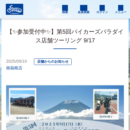
検索
会員登録
ログイン
メニュー
【✨参加受付中✨】第5回バイカーズパラダイ
ス店舗ツーリング 9/17
2025/09/10
店舗からのお知らせ
南箱根店