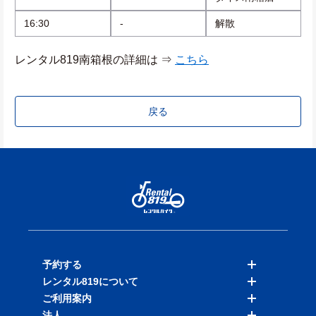
16:30
-
解散
レンタル819南箱根の詳細は ⇒ 
こちら
戻る
予約する
レンタル819について
バイクを探す
ご利用案内
店舗を探す
料金表
法人