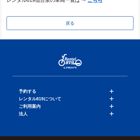
レンタル819仙台泉の車両一覧は ⇒ 
こちら
戻る
予約する
レンタル819について
バイクを探す
ご利用案内
店舗を探す
料金表
法人
予約履歴
保険と補償
ご利用ガイド
お知らせ
よくある質問
法人向けサービス
加盟ご希望の方